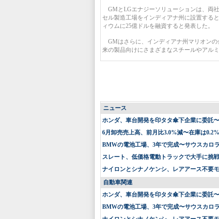
GMとLGエナジーソリューションは、両社
セル製造工場をインディアナ州に設置する
ィウムに25億ドルを融資すると発表した。
GMはさらに、インディアナ州マリオンの金
来の製品向けにさまざまなスチールやアル
ニュース
ホンダ、車台開発を印タタ傘下企業に委託
6月卸売売上高、前月比3.0%減〜在庫は0.2
BMWの電池工場、3年で完成〜サウスカロ
スレート、低価格電動トラックで大手に挑戦〜
ナイロンとシナノケンシ、レアアース不要
自動車関連
ホンダ、車台開発を印タタ傘下企業に委託
BMWの電池工場、3年で完成〜サウスカロ