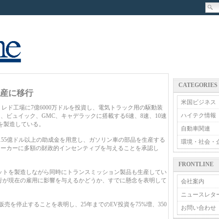
CATEGORIES
生産に移行
米国ビジネス
レド工場に7億6000万ドルを投資し、電気トラック用の駆動装
ハイテク情報
ビュイック、GMC、キャデラックに搭載する6速、8速、10速
を製造している。
自動車関連
155億ドル以上の助成金を用意し、ガソリン車の部品を生産する
環境・社会・
メーカーに多額の財政的インセンティブを与えることを承認し
FRONTLINE
ットを製造しながら同時にトランスミッション製品も生産してい
移行が現在の雇用に影響を与えるかどうか、すでに懸念を表明して
会社案内
ニュースレタ
売を停止することを表明し、25年までのEV投資を75%増、350
お問い合わせ