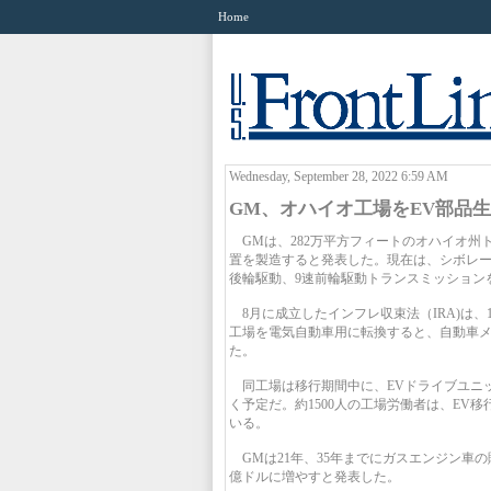
Home
Wednesday, September 28, 2022 6:59 AM
GM、オハイオ工場をEV部品
GMは、282万平方フィートのオハイオ州ト
置を製造すると発表した。現在は、シボレー、
後輪駆動、9速前輪駆動トランスミッション
8月に成立したインフレ収束法（IRA)は、
工場を電気自動車用に転換すると、自動車
た。
同工場は移行期間中に、EVドライブユニ
く予定だ。約1500人の工場労働者は、EV
いる。
GMは21年、35年までにガスエンジン車の販
億ドルに増やすと発表した。