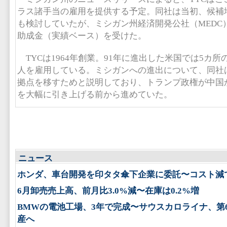
ラス諸手当の雇用を提供する予定。同社は当初、候補
も検討していたが、ミシガン州経済開発公社（MEDC）か
助成金（実績ベース）を受けた。
TYCは1964年創業。91年に進出した米国では5カ所
人を雇用している。ミシガンへの進出について、同社
拠点を移すためと説明しており、トランプ政権が中国
を大幅に引き上げる前から進めていた。
ニュース
ホンダ、車台開発を印タタ傘下企業に委託〜コスト減
6月卸売売上高、前月比3.0%減〜在庫は0.2%増
BMWの電池工場、3年で完成〜サウスカロライナ、第
産へ