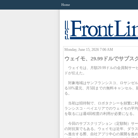
Home
Monday, June 15, 2026 7:06 AM
ウェイモ、29.99ドルでサブ
ウェイモは、月額29.99ドルの会員制サービス
ドが伝えた。
対象地域はサンフランシスコ、ロサンゼル
る10%還元、月5回までの無料キャンセル
る。
当初は招待制で、ロボタクシーを頻繁に利用
ランシスコ・ベイエリアでのウェイモの平均乗
を取るには週4回程度の利用が必要になる。
今回のサブスクリプション（定額制）サー
の対抗策でもある。ウェイモは近年、ダラ
へ進出する際、自社アプリ中心の展開を進