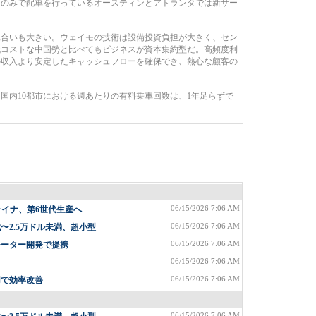
由のみで配車を行っているオースティンとアトランタでは新サー
合いも大きい。ウェイモの技術は設備投資負担が大きく、セン
低コストな中国勢と比べてもビジネスが資本集約型だ。高頻度利
の収入より安定したキャッシュフローを確保でき、熱心な顧客の
内10都市における週あたりの有料乗車回数は、1年足らずで
06/15/2026 7:06 AM
ライナ、第6世代生産へ
06/15/2026 7:06 AM
2.5万ドル未満、超小型
06/15/2026 7:06 AM
モーター開発で提携
06/15/2026 7:06 AM
06/15/2026 7:06 AM
用で効率改善
06/15/2026 7:06 AM