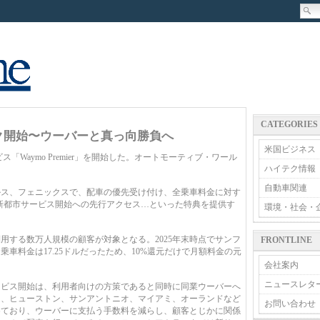
CATEGORIES
スク開始〜ウーバーと真っ向勝負へ
米国ビジネス
「Waymo Premier」を開始した。オートモーティブ・ワール
ハイテク情報
自動車関連
ス、フェニックスで、配車の優先受け付け、全乗車料金に対す
、新都市サービス開始への先行アクセス…といった特典を提供す
環境・社会・
する数万人規模の顧客が対象となる。2025年末時点でサンフ
FRONTLINE
車料金は17.25ドルだったため、10%還元だけで月額料金の元
会社案内
ニュースレタ
ビス開始は、利用者向けの方策であると同時に同業ウーバーへ
ス、ヒューストン、サンアントニオ、マイアミ、オーランドなど
お問い合わせ
めており、ウーバーに支払う手数料を減らし、顧客とじかに関係