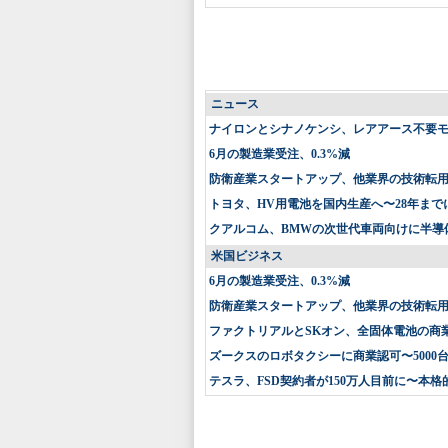
ニュース
ナイロンとシナノケンシ、レアアース不要
6月の製造業受注、0.3%減
防衛産業スタートアップ、他業界の技術転
トヨタ、HV用電池を国内生産へ〜28年まで
クアルコム、BMWの次世代車両向けに半導
米国ビジネス
6月の製造業受注、0.3%減
防衛産業スタートアップ、他業界の技術転
ファクトリアルとSKオン、全固体電池の商
ズークスのロボタクシーに商業認可〜5000
テスラ、FSD契約者が150万人目前に〜本