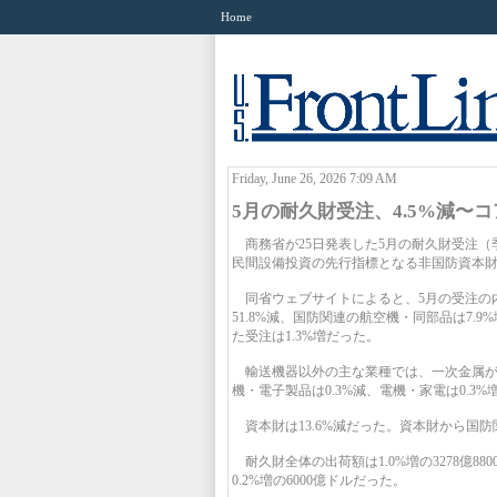
Home
Friday, June 26, 2026 7:09 AM
5月の耐久財受注、4.5%減〜コ
商務省が25日発表した5月の耐久財受注（季節
民間設備投資の先行指標となる非国防資本財
同省ウェブサイトによると、5月の受注の内
51.8%減、国防関連の航空機・同部品は7.
た受注は1.3%増だった。
輸送機器以外の主な業種では、一次金属が3.
機・電子製品は0.3%減、電機・家電は0.3%
資本財は13.6%減だった。資本財から国防関
耐久財全体の出荷額は1.0%増の3278億880
0.2%増の6000億ドルだった。