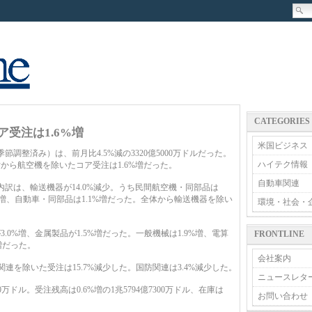
CATEGORIES
ア受注は1.6%増
米国ビジネス
調整済み）は、前月比4.5%減の3320億5000万ドルだった。
ハイテク情報
から航空機を除いたコア受注は1.6%増だった。
自動車関連
訳は、輸送機器が14.0%減少。うち民間航空機・同部品は
9%増、自動車・同部品は1.1%増だった。全体から輸送機器を除い
環境・社会・
0%増、金属製品が1.5%増だった。一般機械は1.9%増、電算
FRONTLINE
増だった。
会社案内
連を除いた受注は15.7%減少した。国防関連は3.4%減少した。
ニュースレタ
0万ドル。受注残高は0.6%増の1兆5794億7300万ドル、在庫は
お問い合わせ