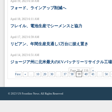
April 19, 2023 6:50 AM
フォード、ラインアップ削減へ
April 18, 2023 6:11 AM
フレイル、電池生産でシーメンスと協力
April 17, 2023 6:59 AM
リビアン、年間生産見通し5万台に据え置き
April 14, 2023 6:51 AM
ジョージア州に北米最大のEVバッテリーリサイクル工場
Page 39 of 116
«
First
«
...
10
20
30
...
37
38
39
40
41
...
50
© 2023
US Frontline News
. All Rights Reserved