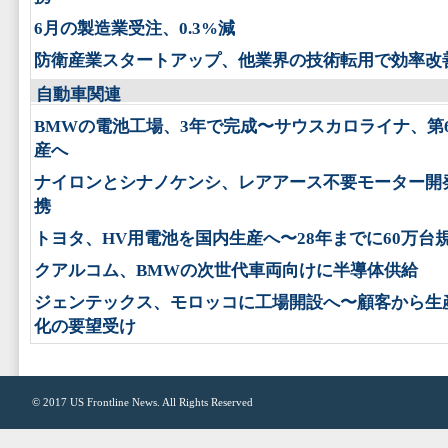
6月の製造業受注、0.3%減
防衛産業スタートアップ、他業界の技術転用で効率改
自動車関連
BMWの電池工場、3年で完成〜サウスカロライナ、第
産へ
ナイロンとシナノケンシ、レアアース不要モーター開
携
トヨタ、HV用電池を国内生産へ〜28年までに60万台
クアルコム、BMWの次世代車両向けに半導体供給
ジェンテックス、モロッコに工場開設へ〜顧客から生
化の要望受け
© 2017
US Frontline News
. All Rights Reserved