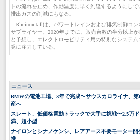
トの流れを止め、作動温度に早く到達するようにして
排出ガスの削減にもなる。
Rheinmetallは、パワートレインおよび排気制御コ
サプライヤー。2020年までに、販売台数の半分以上
と予想し、エレクトロモビリティ用の特別なシステム
発に注力している。
ニュース
BMWの電池工場、3年で完成〜サウスカロライナ、第
産へ
スレート、低価格電動トラックで大手に挑戦〜2.5万
満、超小型
ナイロンとシナノケンシ、レアアース不要モーター開
携