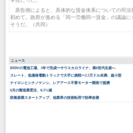
争点だった。
原告側によると、具体的な賃金体系についての司法
初めて。政府が進める「同一労働同一賃金」の議論に
そうだ。（共同）
ニュース
BMWの電池工場、3年で完成〜サウスカロライナ、第6世代生産へ
スレート、低価格電動トラックで大手に挑戦〜2.5万ドル未満、超小型
ナイロンとシナノケンシ、レアアース不要モーター開発で提携
6月の製造業受注、0.3%減
防衛産業スタートアップ、他業界の技術転用で効率改善