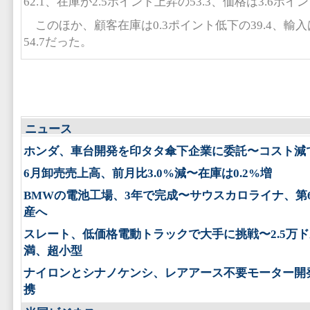
62.1、在庫が2.5ポイント上昇の53.3、価格は3.6ポイ
このほか、顧客在庫は0.3ポイント低下の39.4、輸入
54.7だった。
ニュース
ホンダ、車台開発を印タタ傘下企業に委託〜コスト減
6月卸売売上高、前月比3.0%減〜在庫は0.2%増
BMWの電池工場、3年で完成〜サウスカロライナ、第
産へ
スレート、低価格電動トラックで大手に挑戦〜2.5万
満、超小型
ナイロンとシナノケンシ、レアアース不要モーター開
携