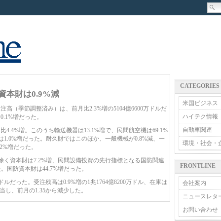
CATEGORIES
資本財は0.9%減
米国ビジネス
高（季節調整済み）は、前月比2.3%増の5104億6600万ドルだ
ハイテク情報
.1%増だった。
自動車関連
4%増。このうち輸送機器は13.1%増で、民間航空機は69.1%
は1.0%増だった。耐久財ではこのほか、一般機械が0.8%減、一
環境・社会・
.2%増だった。
除く資本財は7.2%増、民間設備投資の先行指標となる国防関連
FRONTLINE
。国防資本財は44.7%増だった。
ドルだった。受注残高は0.9%増の1兆1764億8200万ドル、在庫は
会社案内
相当し、前月の1.35から減少した。
ニュースレタ
お問い合わせ