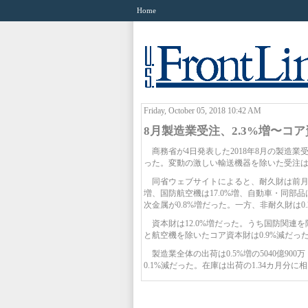
Home
Friday, October 05, 2018 10:42 AM
8月製造業受注、2.3%増〜コア
商務省が4日発表した2018年8月の製造業受注
った。変動の激しい輸送機器を除いた受注は0
同省ウェブサイトによると、耐久財は前月比4.
増、国防航空機は17.0%増、自動車・同部品
次金属が0.8%増だった。一方、非耐久財は0
資本財は12.0%増だった。うち国防関連を
と航空機を除いたコア資本財は0.9%減だった
製造業全体の出荷は0.5%増の5040億900万
0.1%減だった。在庫は出荷の1.34カ月分に