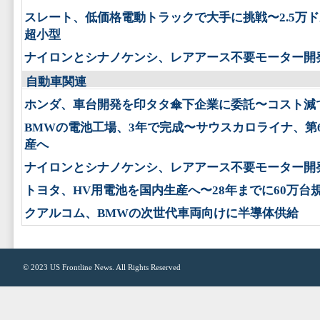
スレート、低価格電動トラックで大手に挑戦〜2.5万
超小型
ナイロンとシナノケンシ、レアアース不要モーター開
自動車関連
ホンダ、車台開発を印タタ傘下企業に委託〜コスト減
BMWの電池工場、3年で完成〜サウスカロライナ、第
産へ
ナイロンとシナノケンシ、レアアース不要モーター開
トヨタ、HV用電池を国内生産へ〜28年までに60万台
クアルコム、BMWの次世代車両向けに半導体供給
© 2023
US Frontline News
. All Rights Reserved