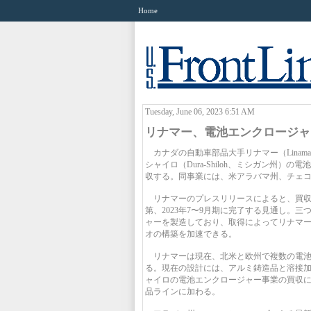
Home
Tuesday, June 06, 2023 6:51 AM
リナマー、電池エンクロージャ
カナダの自動車部品大手リナマー（Linam
シャイロ（Dura-Shiloh、ミシガン州）
収する。同事業には、米アラバマ州、チェ
リナマーのプレスリリースによると、買収
第、2023年7〜9月期に完了する見通し。
ャーを製造しており、取得によってリナマー
オの構築を加速できる。
リナマーは現在、北米と欧州で複数の電池
る。現在の設計には、アルミ鋳造品と溶接
ャイロの電池エンクロージャー事業の買収
品ラインに加わる。