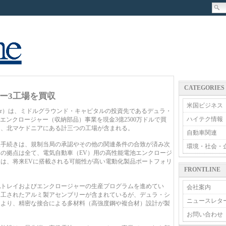
CATEGORIES
ー3工場を買収
米国ビジネス
ar）は、ミドルグラウンド・キャピタルの投資先であるデュラ・
ハイテク情報
の電池エンクロージャー（収納部品）事業を現金3億2500万ドルで買
コ、北マケドニアにある計三つの工場が含まれる。
自動車関連
手続きは、規制当局の承認やその他の関連条件の合致が済み次
環境・社会・
三つの拠点は全て、電気自動車（EV）用の高性能電池エンクロージ
は、将来EVに搭載される可能性が高い電動化製品ポートフォリ
FRONTLINE
トレイおよびエンクロージャーの生産プログラムを進めてい
会社案内
加工されたアルミ製アセンブリーが含まれているが、デュラ・シ
ニュースレタ
により、精密な接合による多材料（高強度鋼や複合材）設計が製
お問い合わせ