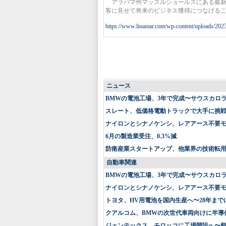
アラバマ州マッスルショールズにある最新
客に見せて将来のビジネス獲得につなげる
https://www.linamar.com/wp-content/uploads/202
ニュース
BMWの電池工場、3年で完成〜サウスカロ
スレート、低価格電動トラックで大手に挑戦〜
ナイロンとシナノケンシ、レアアース不要
6月の製造業受注、0.3%減
防衛産業スタートアップ、他業界の技術転
自動車関連
BMWの電池工場、3年で完成〜サウスカロ
ナイロンとシナノケンシ、レアアース不要
トヨタ、HV用電池を国内生産へ〜28年まで
クアルコム、BMWの次世代車両向けに半導
ジェンテックス、モロッコに工場開設へ〜