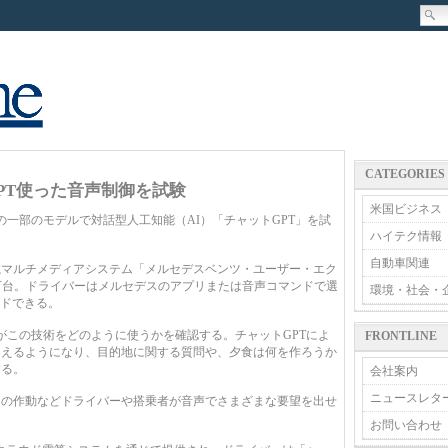
CATEGORIES
PT使った音声制御を試験
米国ビジネス
一部のモデルで対話型人工知能（AI）「チャットGPT」を試
ハイテク情報
自動車関連
マルチメディアシステム「メルセデスベンツ・ユーザー・エク
0万台。ドライバーはメルセデスのアプリまたは音声コマンドで選
環境・社会・
ードできる。
この技術をどのように使うかを確認する。チャットGPTによ
FRONTLINE
こえるようになり、目的地に関する質問や、夕食は何を作ろうか
する。
会社案内
ニュースレタ
の作動などドライバーや搭乗者が音声でさまざまな要望を出せ
お問い合わせ