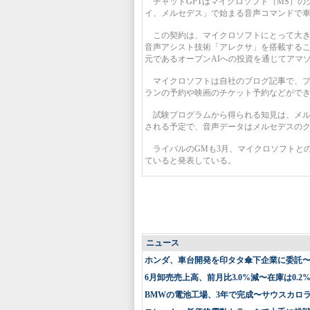
チャットGPTはマイクロソフト（MS）の
イ、メルセデス」で始まる音声コマンドで
この契約は、マイクロソフトにとって大き
音声アシスト技術「アレクサ」を搭載するこ
元であるオープンAIへの投資を通じてアマ
マイクロソフトは自社のブログ記事で、プ
ランの予約や映画のチケット予約などがで
試験プログラムから得られる知見は、メル
される予定で、音声データはメルセデスの
ライバルのGMも3月、マイクロソフトとの
ていると発表している。
ニュース
ホンダ、車台開発を印タタ傘下企業に委託
6月卸売売上高、前月比3.0%減〜在庫は0.2
BMWの電池工場、3年で完成〜サウスカロ