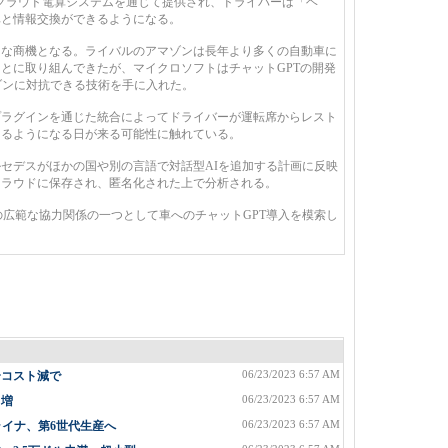
クラウド電算システムを通じて提供され、ドライバーは「ヘ
車と情報交換ができるようになる。
な商機となる。ライバルのアマゾンは長年より多くの自動車に
とに取り組んできたが、マイクロソフトはチャットGPTの開発
ゾンに対抗できる技術を手に入れた。
ラグインを通じた統合によってドライバーが運転席からレスト
きるようになる日が来る可能性に触れている。
セデスがほかの国や別の言語で対話型AIを追加する計画に反映
クラウドに保存され、匿名化された上で分析される。
広範な協力関係の一つとして車へのチャットGPT導入を模索し
06/23/2023 6:57 AM
〜コスト減で
06/23/2023 6:57 AM
%増
06/23/2023 6:57 AM
ライナ、第6世代生産へ