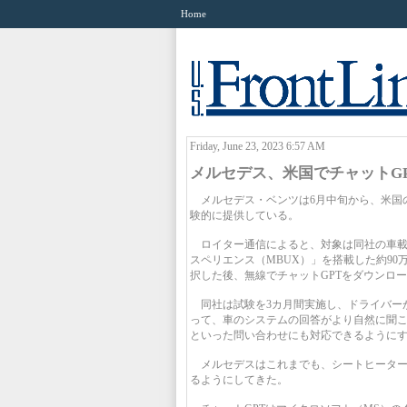
Home
Friday, June 23, 2023 6:57 AM
メルセデス、米国でチャットG
メルセデス・ベンツは6月中旬から、米国の
験的に提供している。
ロイター通信によると、対象は同社の車載
スペリエンス（MBUX）」を搭載した約9
択した後、無線でチャットGPTをダウンロ
同社は試験を3カ月間実施し、ドライバーが
って、車のシステムの回答がより自然に聞
といった問い合わせにも対応できるように
メルセデスはこれまでも、シートヒーター
るようにしてきた。