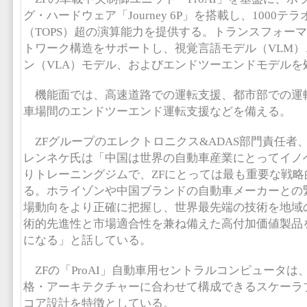
グ・ハードウェア「Journey 6P」を搭載し、1000テ
（TOPS）超の演算能力を提供する。トランスフォー
トワーク構造をサポートし、視覚言語モデル（VLM
ン（VLA）モデル、およびエンドツーエンドモデルを
機能面では、高速道路での運転支援、都市部での運
車場間のエンドツーエンド運転支援などを備える。
ZFグループのエレクトロニクス&ADAS部門責任者
レンネケ氏は「中国は世界の自動車産業にとってイノ
りトレーニングジムで、ZFにとっては最も重要な戦略
る。ホライゾンや中国ブランドの自動車メーカーとの
場動向をより正確に把握し、世界最先端の技術を地域
術的先進性と市場適合性を兼ね備えた高付加価値製品
になる」と話している。
ZFの「ProAI」自動車用セントラルコンピュータは
格・アーキテクチャーに合わせて構成できるスケーラ
コア設計を特徴としている。