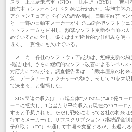
スラ、上海蔚来汽車（NIO）、比亜迪（BYD）、吉
鵬汽車（シャオペン）を対象に行われた。実施主体の
アクセンチュアとドイツの調査機関、自動車経営セン
と、一部の自動車メーカーがすでに統合型ソフトウェア
ットフォームを運用し、頻繁なソフト更新や自前の人工
めているのに対し、多くはまだ断片的な仕組みを使っ
遅く、一貫性にも欠けている。
メーカー各社のソフトウェア能力は、無線更新の頻
機能展開、さらに継続的なソフト改善によるレベル3・
対応力につながる。調査報告書は「自動車産業の将来
質、データアーキテクチャーの強さ、そしてAIを大規
て決まる」と指摘した。
SDV関連の収入は、市場全体で2030年に400億ユーロ
ーロに拡大し、1台当たり平均収入も現在の75ユーロか
すると予想される。ただし戦略によって各社の将来は分
行するメーカーは、サブスクリプション（継続課金制
子商取引（EC）を通じて市場を支配するが、出遅れ