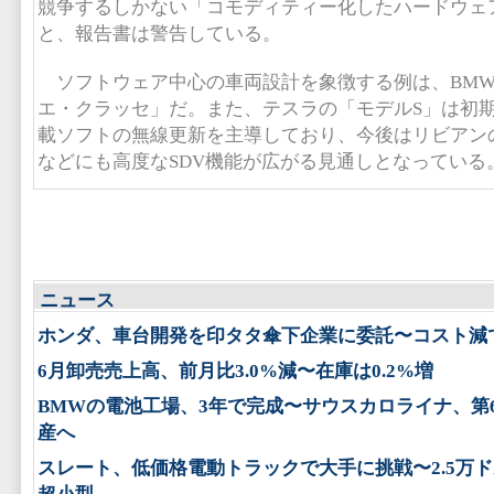
競争するしかない「コモディティー化したハードウェ
と、報告書は警告している。
ソフトウェア中心の車両設計を象徴する例は、BMW
エ・クラッセ」だ。また、テスラの「モデルS」は初期
載ソフトの無線更新を主導しており、今後はリビアンの「
などにも高度なSDV機能が広がる見通しとなっている
ニュース
ホンダ、車台開発を印タタ傘下企業に委託〜コスト減
6月卸売売上高、前月比3.0%減〜在庫は0.2%増
BMWの電池工場、3年で完成〜サウスカロライナ、第
産へ
スレート、低価格電動トラックで大手に挑戦〜2.5万