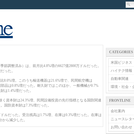
CATEGORIES
米国ビジネス
調整済み）は、前月比4.8%増の6627億2800万ドルだった。
ハイテク情報
増だった。
自動車関連
.0%増。このうち輸送機器は21.6%増で、民間航空機は
・同部品は0.8%増だった。耐久財ではこのほか、一般機械が0.7%
環境・社会・
財は1.4%増だった。
除く資本財は24.3%増、民間設備投資の先行指標となる国防関連
FRONTLINE
。国防資本財は7.3%増だった。
会社案内
0万ドルだった。受注残高は1.7%増、在庫は0.3%増だった。在庫は
ニュースレタ
月分から減少した。
お問い合わせ