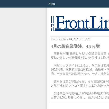
Home
Thursday, June 04, 2026 7:13 AM
4月の製造業受注、4.8%増
商務省が3日発表した4月の製造業受注高（季節
変動の激しい輸送機器を除いた受注は1.3%
同省ウェブサイトによると、耐久財は前月比8
165.9%増、国防航空機は0.4%減、自動車
増、一次金属が2.0%増だった。一方、非耐久
資本財は21.2%増だった。うち国防関連を
と航空機を除いたコア資本財は1.0%減だった
製造業全体の出荷は1.0%増の6410億120
出荷の1.50カ月分に相当し、前月の1.51カ