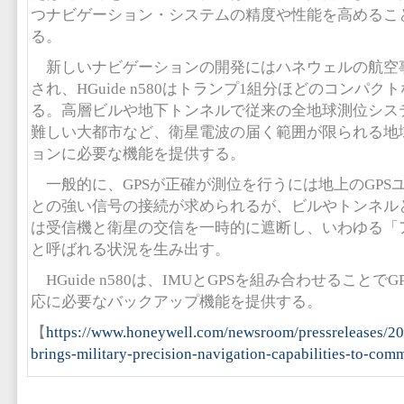
つナビゲーション・システムの精度や性能を高めるこ
る。
新しいナビゲーションの開発にはハネウェルの航空
され、HGuide n580はトランプ1組分ほどのコンパ
る。高層ビルや地下トンネルで従来の全地球測位システ
難しい大都市など、衛星電波の届く範囲が限られる地
ョンに必要な機能を提供する。
一般的に、GPSが正確が測位を行うには地上のGPS
との強い信号の接続が求められるが、ビルやトンネル
は受信機と衛星の交信を一時的に遮断し、いわゆる「
と呼ばれる状況を生み出す。
HGuide n580は、IMUとGPSを組み合わせることで
応に必要なバックアップ機能を提供する。
【
https://www.honeywell.com/newsroom/pressreleases/2
brings-military-precision-navigation-capabilities-to-com