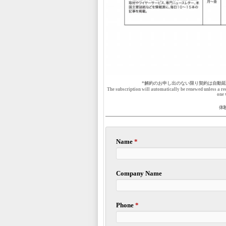
*解約のお申し出のない限り契約は自動
The subscription will automatically be renewed unless a reque
one 
体
Name
*
Company Name
Phone
*