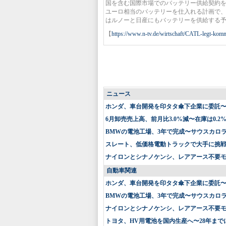
国を含む国際市場でのバッテリー供給契約を取
ユーロ相当のバッテリーを仕入れる計画で、
はルノーと日産にもバッテリーを供給する
【
https://www.n-tv.de/wirtschaft/CATL-legt-kom
ニュース
ホンダ、車台開発を印タタ傘下企業に委託
6月卸売売上高、前月比3.0%減〜在庫は0.2
BMWの電池工場、3年で完成〜サウスカロ
スレート、低価格電動トラックで大手に挑戦〜
ナイロンとシナノケンシ、レアアース不要
自動車関連
ホンダ、車台開発を印タタ傘下企業に委託
BMWの電池工場、3年で完成〜サウスカロ
ナイロンとシナノケンシ、レアアース不要
トヨタ、HV用電池を国内生産へ〜28年まで