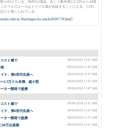
り付けている。BMWの場合、向こう数年間にCATLから40億
このうち15ユーロはドイツ工場が供給することになる。CATL
予定だと報じられている。
mendes-Jahr-in-Thueringen-los-article20591778.html
】
09/04/2018 11:07 AM
〜コスト減で
09/04/2018 11:07 AM
%増
09/04/2018 11:07 AM
ライナ、第6世代生産へ
09/04/2018 11:07 AM
2.5万ドル未満、超小型
09/04/2018 11:07 AM
モーター開発で提携
09/04/2018 11:07 AM
〜コスト減で
09/04/2018 11:07 AM
ライナ、第6世代生産へ
09/04/2018 11:07 AM
モーター開発で提携
09/04/2018 11:07 AM
に60万台規模