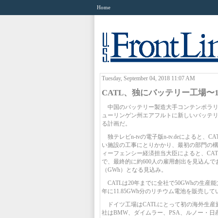
Home
Tuesday, September 04, 2018 11:07 AM
CATL、独にバッテリー工場〜
中国のバッテリー製造大手コンテンポラリー
ューリンゲン州エアフルトに新しいバッテリー
る計画だ。
独テレビn-tvの電子版n-tv.deによる
い施設の工事にとりかかり、最初の部門の
ィーフェンシー経済担当大臣によると、CATL
で、最終的に約600人の雇用創出を見込んで
（GWh）となる見込み。
CATLは20年までに全社で50GWhの生
年に11.85GWh分のリチウム電池を販売して
ドイツ工場はCATLにとって初の海外生産
社はBMW、ダイムラー、PSA、ルノー・