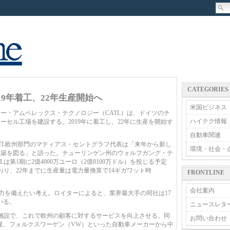
CATEGORIES
19年着工、22年生産開始へ
米国ビジネス
・アムペレックス・テクノロジー（CATL）は、ドイツのチ
ハイテク情報
セル工場を建設する。2019年に着工し、22年に生産を開始す
自動車関連
と、CATL欧州部門のマティアス・セントグラフ代表は「来年から新し
環境・社会・
構築を図る」と語った。チューリンゲン州のウォルフガング・テ
は第1期に2億4000万ユーロ（2億8100万ドル）を投じる予定
おり、22年までに生産量は電力量換算で14ギガワット時
FRONTLINE
会社案内
産能力を備えたい考え。ロイターによると、業界最大手の同社は17
いる。
ニュースレタ
施設で、これで欧州の顧客に対するサービスを向上させる。同
お問い合わせ
日産、フォルクスワーゲン（VW）といった自動車メーカーから中