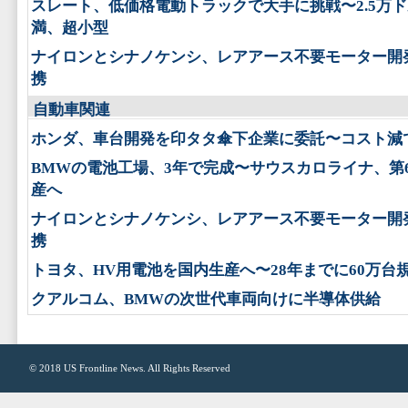
スレート、低価格電動トラックで大手に挑戦〜2.5万
満、超小型
ナイロンとシナノケンシ、レアアース不要モーター開
携
自動車関連
ホンダ、車台開発を印タタ傘下企業に委託〜コスト減
BMWの電池工場、3年で完成〜サウスカロライナ、第
産へ
ナイロンとシナノケンシ、レアアース不要モーター開
携
トヨタ、HV用電池を国内生産へ〜28年までに60万台
クアルコム、BMWの次世代車両向けに半導体供給
© 2018
US Frontline News
. All Rights Reserved