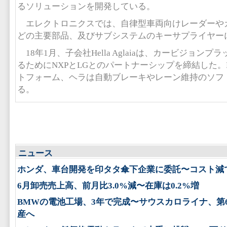
るソリューションを開発している。
エレクトロニクスでは、自律型車両向けレーダーや
どの主要部品、及びサブシステムのキーサプライヤー
18年1月、子会社Hella Aglaiaは、カービジョン
るためにNXPとLGとのパートナーシップを締結した。
トフォーム、ヘラは自動ブレーキやレーン維持のソフ
る。
ニュース
ホンダ、車台開発を印タタ傘下企業に委託〜コスト減
6月卸売売上高、前月比3.0%減〜在庫は0.2%増
BMWの電池工場、3年で完成〜サウスカロライナ、第
産へ