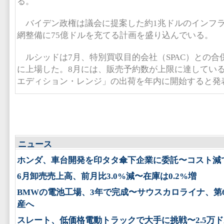
る。
バイデン政権は議会に提案した約1兆ドルのインフラ
網整備に75億ドルを充てる計画を盛り込んでいる。
ルシッドは7月、特別買収目的会社（SPAC）との合
に上場した。8月には、販売予約数が上限に達してい
エディション・レンジ」の出荷を年内に開始すると発
ニュース
ホンダ、車台開発を印タタ傘下企業に委託〜コスト減
6月卸売売上高、前月比3.0%減〜在庫は0.2%増
BMWの電池工場、3年で完成〜サウスカロライナ、第
産へ
スレート、低価格電動トラックで大手に挑戦〜2.5万