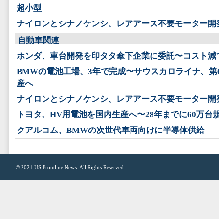
超小型
ナイロンとシナノケンシ、レアアース不要モーター開
自動車関連
ホンダ、車台開発を印タタ傘下企業に委託〜コスト減
BMWの電池工場、3年で完成〜サウスカロライナ、第
産へ
ナイロンとシナノケンシ、レアアース不要モーター開
トヨタ、HV用電池を国内生産へ〜28年までに60万台
クアルコム、BMWの次世代車両向けに半導体供給
© 2021
US Frontline News
. All Rights Reserved