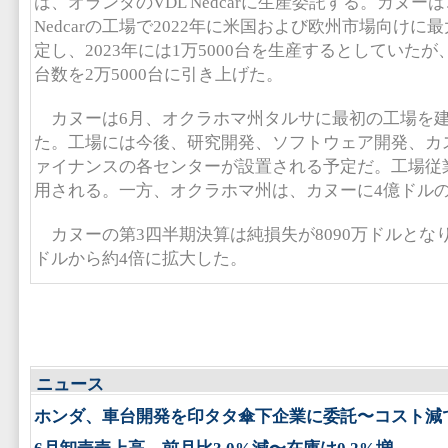
は、オランダのVDL Nedcarに生産委託する。カヌー
Nedcarの工場で2022年に米国および欧州市場向けに最
定し、2023年には1万5000台を生産するとしていたが
台数を2万5000台に引き上げた。
カヌーは6月、オクラホマ州タルサに最初の工場を
た。工場には今後、研究開発、ソフトウェア開発、カ
ァイナンスの各センターが設置される予定だ。工場従業
用される。一方、オクラホマ州は、カヌーに4億ドル
カヌーの第3四半期決算は純損失が8090万ドルとなり
ドルから約4倍に拡大した。
ニュース
ホンダ、車台開発を印タタ傘下企業に委託〜コスト減