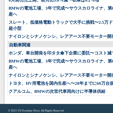
6月卸売売上高、前月比3.0%減〜在庫は0.2%増
BMWの電池工場、3年で完成〜サウスカロライナ、第
産へ
スレート、低価格電動トラックで大手に挑戦〜2.5万
超小型
ナイロンとシナノケンシ、レアアース不要モーター開
自動車関連
ホンダ、車台開発を印タタ傘下企業に委託〜コスト減
BMWの電池工場、3年で完成〜サウスカロライナ、第
産へ
ナイロンとシナノケンシ、レアアース不要モーター開
トヨタ、HV用電池を国内生産へ〜28年までに60万台
クアルコム、BMWの次世代車両向けに半導体供給
© 2021
US Frontline News
. All Rights Reserved