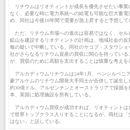
リチウムはリオティントが成長を優先させたい事業の
なく、必要な時に電力系統への給電も可能な巨大蓄電
め、同社は今後10年間で需要が急上昇すると予想して
ただ、リチウム市場への進出は容易ではなく、セル
鉱山を建設するリオティントの計画は、地域社会の反
報の疑いで中断している。同社のヤコブ・スタウショーン
社がさらなるリチウム資産の買収に関心を持っている
が、買収のために高額を支出することは慎重な考えを
アルカディウムリチウムは24年1月、ペンシルベニ
豪アルケムのリチウム開発大手同士が合併して誕生し
約30億ドル。アルゼンチンとオーストラリアで採掘を
本、英国に処理施設を所有している。
アルカディウム買収が成功すれば、リオティントは
で世界トップクラス入りすることになるが、両社は「
はない」と話している。