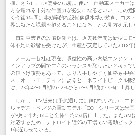
摘。さらに、EV需要の成熟に伴い、自動車メーカーは
方を造れる十分な生産力が必要になるといい「この危
く今後5年間は非効率的な設備稼働水準が続き、コス
界は新たな課題を抱えることになる」との見方を示し
自動車業界の設備稼働率は、過去数年間は新型コロ
体不足の影響を受けたが、生産が安定していた2018年
メーカー各社は現在、収益性の高い内燃エンジン（IC
インアップの間で生産のバランスを取りたいと考えて
の値下げ攻勢もあって、より入手しやすく価格も手頃
ス・オートモーティブによると、米ライトビークル販
は、23年4〜6月期の7.2%から7〜9月期は7.9%に上昇
しかし、EV販売は予想通りには伸びていない。エド
ルセデス・ベンツの電動モデル「EQ」シリーズは米
が9月に平均82日と全体平均の2倍に上った。またGM
対応するため、デトロイト近郊の工場での電動ピック
1年遅らせている。