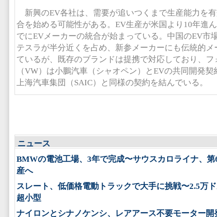
新興のEV各社は、需要が追いつくまで生産能力を有
合を始める可能性がある。EV生産が米国より10年進
でにEVメーカーの統合が始まっている。中国のEV市場
テスラが半分近くを占め、新参メーカーにも伝統的メ
ているが、既存のブランドは提携で対応しており、フ
（VW）は小鵬汽車（シャオペン）とEVの共同開発契
上海汽車集団（SAIC）と同様の契約を結んでいる。
ニュース
BMWの電池工場、3年で完成〜サウスカロライナ、第
産へ
スレート、低価格電動トラックで大手に挑戦〜2.5万
超小型
ナイロンとシナノケンシ、レアアース不要モーター開