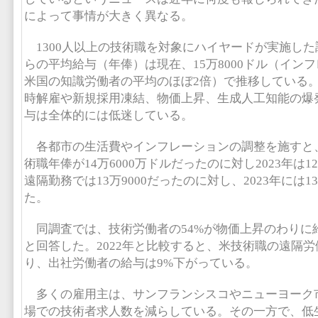
によって事情が大きく異なる。
1300人以上の技術職を対象にハイヤードが実施し
らの平均給与（年俸）は現在、15万8000ドル（イン
米国の知識労働者の平均のほぼ2倍）で推移している
時解雇や新規採用凍結、物価上昇、生成人工知能の爆
与は全体的には低迷している。
各都市の生活費やインフレーションの調整を施すと、
術職年俸が14万6000万ドルだったのに対し2023年は12万
遠隔勤務では13万9000だったのに対し、2023年には1
た。
同調査では、技術労働者の54%が物価上昇のわりに
と回答した。2022年と比較すると、米技術職の遠隔労
り、出社労働者の給与は9%下がっている。
多くの雇用主は、サンフランシスコやニューヨーク
場での技術者求人数を減らしている。その一方で、低生