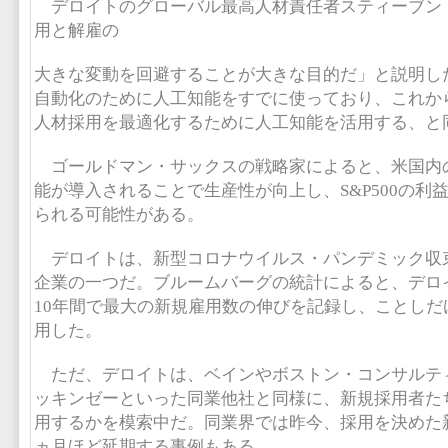
デロイトのグローバル最高人材責任者スティーブン
用と解雇の
大きな変動を回避することが大きな目的だ」と説明し
自動化のために人工知能をすでに使っており、これか
人材採用を最適化するために人工知能を活用する、と
ゴールドマン・サックスの戦略家によると、米国内
能が導入されることで生産性が向上し、S&P500の利益
られる可能性がある。
デロイトは、新型コロナウイルス・パンデミック収
企業の一つだ。ブルームバーグの統計によると、デロイ
10年間で最大の新規雇用数の伸びを記録し、ことしだ
用した。
ただ、デロイトは、ベインやボストン・コンサルテ
ッキンゼーといった同業他社と同様に、新規採用者た
用するかを模索中だ。同業界では昨今、採用を決めた
ヵ月ほど延期する事例もある。