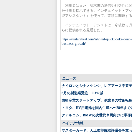
利用者はまた、請求書の送信や利益性に関
た仕事を指示できる。インテュイット・ア
能アシスタント）を使って、業績に関連す
インテュイット・アシストは、今後数ヵ月
らに提供される見通しだ。
https://venturebeat.com/ai/intuit-quickbooks-doub
business-growth/
ニュース
ナイロンとシナノケンシ、レアアース不要
6月の製造業受注、0.3%減
防衛産業スタートアップ、他業界の技術転
トヨタ、HV用電池を国内生産へ〜28年まで
クアルコム、BMWの次世代車両向けに半導
ハイテク情報
マスターカード、人工知能統治評議会を立