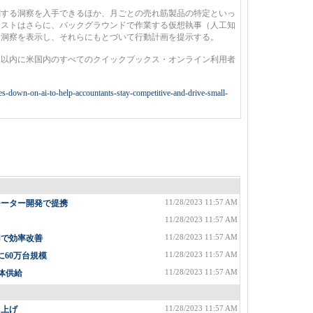
する洞察を入手できるほか、月ごとの売れ筋製品の特定といっ
シストはさらに、バックグラウンドで作業する仮想執事（人工知
る洞察を表示し、それらにもとづいて行動計画を提示する。
以内に米国内のすべてのクイックブックス・オンライン利用者
les-down-on-ai-to-help-accountants-stay-competitive-and-drive-small-
11/28/2023 11:57 AM
モーター開発で提携
11/28/2023 11:57 AM
11/28/2023 11:57 AM
用で効率改善
11/28/2023 11:57 AM
に60万台規模
11/28/2023 11:57 AM
体供給
11/28/2023 11:57 AM
ち上げ