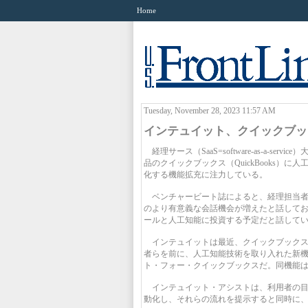
Home
Tuesday, November 28, 2023 11:57 AM
インテュイット、クイックブッ
経理サース（SaaS=software-as-a-se
品のクイックブックス（QuickBooks
化する機能拡充に注力している。
ベンチャービート誌によると、経理担当者
のより有意義な会話機会が増えたと話してお
ールと人工知能に投資する予定だと話して
インテュイットは最近、クイックブックス・
者らを前に、人工知能技術を取り入れた新
ト・フォー・クイックブックスだ。同機能
インテュイット・アシストは、利用者の目
動化し、それらの流れを提示すると同時に