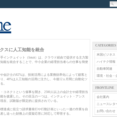
CATEGORIES
クスに人工知能を統合
米国ビジネス
rvice）大手インテュイット（Intuit）は、クラウド経由で提供する主力製
ハイテク情報
）に人工知能を統合することで、中小企業の経理担当者らの仕事を簡便
自動車関連
や会計士の82%は、技術活用による業務効率化によって顧客と
環境・社会・
り、48%は人工知能の活用に注力し、今後12ヵ月間に自動化ツ
いる。
FRONTLINE
コネクトという催事を開き、2500人以上の会計士や経理担当
機能を披露した。その目玉の一つは、インテュイット・アシス
会社案内
は現在、試験版が限定的に提供されている。
ニュースレタ
標達成に役立つ請求書発行や行動計画といった一連の作業を自
お問い合わせ
、差し迫った財務上の質疑応答に対応して即答する。