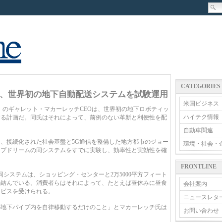
CATEGORIES
、世界初の地下自動配送システムを試験運用
米国ビジネス
abs）のギャレット・マカーレッチCEOは、世界初の地下ロボティッ
ハイテク情報
する計画だ。同氏はそれによって、前例のない革新と利便性を配
自動車関連
、接続化された社会基盤と5G通信を整備した地方都市のジョー
環境・社会・
イプドリームの同システムをすでに実験し、効率性と実効性を確
FRONTLINE
システムは、ショッピング・センターと2万5000平方フィート
で結んでいる。消費者らはそれによって、たとえば昼休みに昼食
会社案内
ービスを受けられる。
ニュースレタ
地下パイプ内を自律移動するだけのこと」とマカーレッチ氏は
お問い合わせ