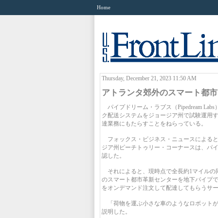
Home
Thursday, December 21, 2023 11:50 AM
アトランタ郊外のスマート都市
パイプドリーム・ラブス（Pipedream L
ク配送システムをジョージア州で試験運用
達業務にもたらすことをねらっている。
フォックス・ビジネス・ニュースによると
ジア州ピーチトゥリー・コーナースは、パ
認した。
それによると、現時点で全長約1マイルの同
のスマート都市革新センターを地下パイプ
をオンデマンド注文して配達してもらうサ
「荷物を運ぶ小さな車のようなロボットが
説明した。