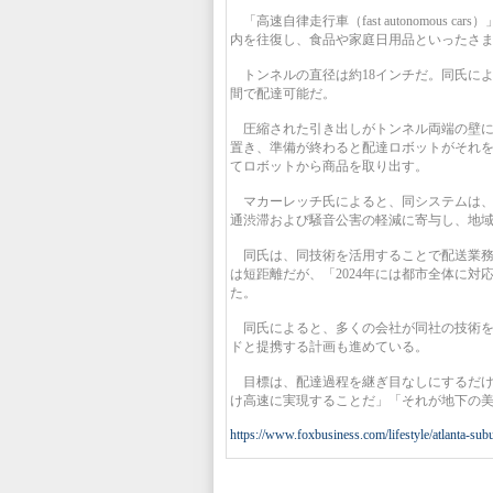
「高速自律走行車（fast autonomous
内を往復し、食品や家庭日用品といったさ
トンネルの直径は約18インチだ。同氏によ
間で配達可能だ。
圧縮された引き出しがトンネル両端の壁に
置き、準備が終わると配達ロボットがそれ
てロボットから商品を取り出す。
マカーレッチ氏によると、同システムは、
通渋滞および騒音公害の軽減に寄与し、地
同氏は、同技術を活用することで配送業務
は短距離だが、「2024年には都市全体に
た。
同氏によると、多くの会社が同社の技術を試
ドと提携する計画も進めている。
目標は、配達過程を継ぎ目なしにするだけ
け高速に実現することだ」「それが地下の
https://www.foxbusiness.com/lifestyle/atlanta-su