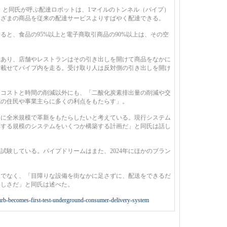
 cars）」と同氏が呼ぶ配達ロボットは、1マイルのトンネル（パイプ）
まざまの商品を従来の配達サービスよりすばやく配達できる。
ると、食品の95%以上と電子商取引商品の90%以上は、その空
あり、店舗やレストランはその引き出しを開けて商品をなかに
を載せてパイプ内を走る。受け取り人は反対側の引き出しを開け
コストと時間の削減以外にも、「二酸化炭素排出量の削減や交
域の住民や事業主らに多くの利点をもたらす」。
に全米規模で革新をもたらしたいと考えている。現行システム
対応する規模のシステムをいくつか構築する計画だ」と同氏は話し
験している。パイプドリームはまた、2024年にほかのブラン
でなく、「目障りな設備を街なかに足さずに、配送をできるだ
美しさだ」と同氏は述べた。
burb-becomes-first-test-underground-consumer-delivery-system