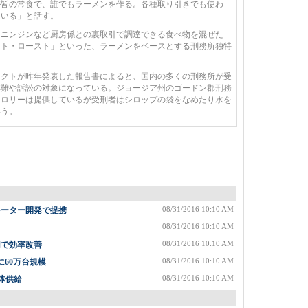
が皆の常食で、誰でもラーメンを作る。各種取り引きでも使わ
ている」と話す。
ニンジンなど厨房係との裏取引で調達できる食べ物を混ぜた
ット・ロースト」といった、ラーメンをベースとする刑務所独特
クトが昨年発表した報告書によると、国内の多くの刑務所が受
非難や訴訟の対象になっている。ジョージア州のゴードン郡刑務
カロリーは提供しているが受刑者はシロップの袋をなめたり水を
いう。
08/31/2016 10:10 AM
モーター開発で提携
08/31/2016 10:10 AM
08/31/2016 10:10 AM
用で効率改善
08/31/2016 10:10 AM
に60万台規模
08/31/2016 10:10 AM
体供給