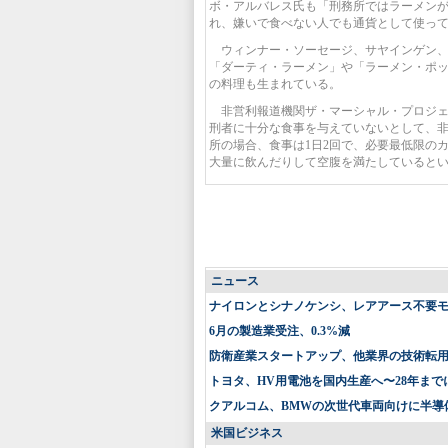
ボ・アルバレス氏も「刑務所ではラーメン
れ、嫌いで食べない人でも通貨として使っ
ウィンナー・ソーセージ、サヤインゲン、
「ダーティ・ラーメン」や「ラーメン・ポ
の料理も生まれている。
非営利報道機関ザ・マーシャル・プロジェ
刑者に十分な食事を与えていないとして、
所の場合、食事は1日2回で、必要最低限の
大量に飲んだりして空腹を満たしていると
ニュース
ナイロンとシナノケンシ、レアアース不要
6月の製造業受注、0.3%減
防衛産業スタートアップ、他業界の技術転
トヨタ、HV用電池を国内生産へ〜28年まで
クアルコム、BMWの次世代車両向けに半導
米国ビジネス