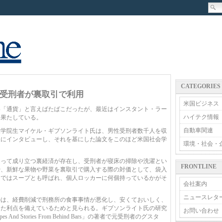
CATEGORIES
受刑者が裏取引で利用
米国ビジネス
「通貨」と言えばたばこだったが、最近はインスタント・ラー
ハイテク情報
を果たしている。
自動車関連
大学院生マイケル・ギブソンライト氏は、男性受刑者数千人を収
人にインタビューし、それを基にした論文をこのほど米国社会学
環境・社会・
って成り立つ裏経済が存在し、受刑者が寝床の掃除や洗濯とい
FRONTLINE
や、新鮮な果物や野菜を裏取引で購入する際の対価として、袋入
内ではスープとも呼ばれ、個人ロッカーに何個持っているかがそ
会社案内
ニュースレタ
は、経費削減で刑務所の食事事情が悪化し、安くておいしく、
った利点を備えているためと見られる。ギブソンライト氏の研究
お問い合わせ
s And Stories From Behind Bars」の著者で元受刑者のグスタ