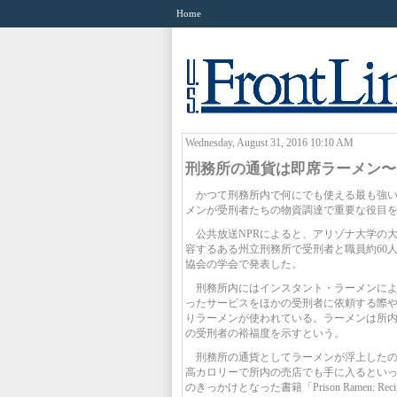
Home
Wednesday, August 31, 2016 10:10 AM
刑務所の通貨は即席ラーメン〜
かつて刑務所内で何にでも使える最も強い
メンが受刑者たちの物資調達で重要な役目
公共放送NPRによると、アリゾナ大学の
容するある州立刑務所で受刑者と職員約60
協会の学会で発表した。
刑務所内にはインスタント・ラーメンによ
ったサービスをほかの受刑者に依頼する際
りラーメンが使われている。ラーメンは所
の受刑者の裕福度を示すという。
刑務所の通貨としてラーメンが浮上したの
高カロリーで所内の売店でも手に入るとい
のきっかけとなった書籍「Prison Ramen: Recipe