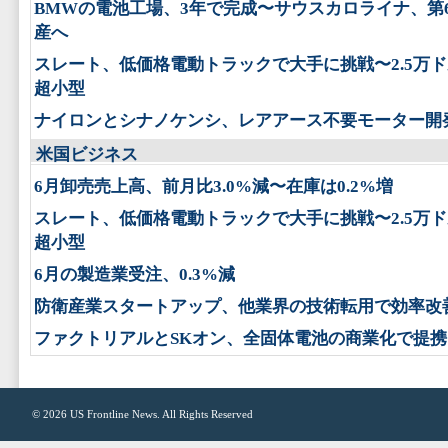
BMWの電池工場、3年で完成〜サウスカロライナ、第
産へ
スレート、低価格電動トラックで大手に挑戦〜2.5万
超小型
ナイロンとシナノケンシ、レアアース不要モーター開
米国ビジネス
6月卸売売上高、前月比3.0%減〜在庫は0.2%増
スレート、低価格電動トラックで大手に挑戦〜2.5万
超小型
6月の製造業受注、0.3%減
防衛産業スタートアップ、他業界の技術転用で効率改
ファクトリアルとSKオン、全固体電池の商業化で提携
© 2026
US Frontline News
. All Rights Reserved