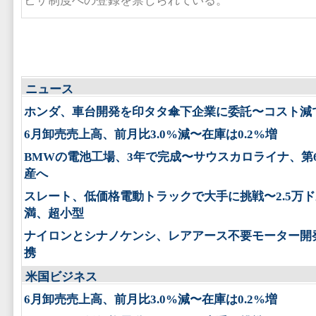
ビザ制度への登録を禁じられている。
ニュース
ホンダ、車台開発を印タタ傘下企業に委託〜コスト減
6月卸売売上高、前月比3.0%減〜在庫は0.2%増
BMWの電池工場、3年で完成〜サウスカロライナ、第
産へ
スレート、低価格電動トラックで大手に挑戦〜2.5万
満、超小型
ナイロンとシナノケンシ、レアアース不要モーター開
携
米国ビジネス
6月卸売売上高、前月比3.0%減〜在庫は0.2%増