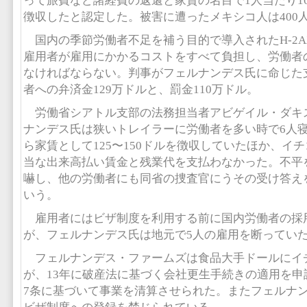
って旅費など諸経費の返還と家賃の名目で1人当たり16
徴収したと認定した。被害に遭ったメキシコ人は400
国内の季節労働者不足を補う目的で導入されたH-2
雇用者が雇用にかかるコストをすべて負担し、労働者
なければならない。判事がフェルナンデス氏に命じた
者への弁済金129万ドルと、罰金110万ドル。
労働省シアトル支部の法務担当者アビゲイル・ダキ
ナンデス氏は狭いトレイラーに労働者を多い時で6人
ら家賃として125〜150ドルを徴収していたほか、イ
当な出来高払い賃金と残業代を支払わなかった。不平
嚇し、他の労働者にも同省の捜査官にうその受け答え
いう。
雇用者にはビザ制度を利用する前に国内労働者の採
が、フェルナンデス氏は地元で5人の雇用を断ってい
フェルナンデス・ファームズは食品大手ドールにイ
が、13年に破産法に基づく会社更生手続きの適用を申
7条に基づいて事業を清算させられた。またフェルナン