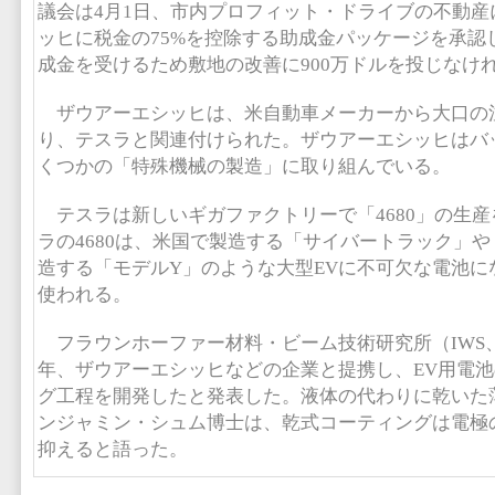
議会は4月1日、市内プロフィット・ドライブの不動産
ッヒに税金の75%を控除する助成金パッケージを承認
成金を受けるため敷地の改善に900万ドルを投じなけ
ザウアーエシッヒは、米自動車メーカーから大口の
り、テスラと関連付けられた。ザウアーエシッヒはバ
くつかの「特殊機械の製造」に取り組んでいる。
テスラは新しいギガファクトリーで「4680」の生
ラの4680は、米国で製造する「サイバートラック」
造する「モデルY」のような大型EVに不可欠な電池に
使われる。
フラウンホーファー材料・ビーム技術研究所（IWS、
年、ザウアーエシッヒなどの企業と提携し、EV用電
グ工程を開発したと発表した。液体の代わりに乾いた薄
ンジャミン・シュム博士は、乾式コーティングは電極
抑えると語った。