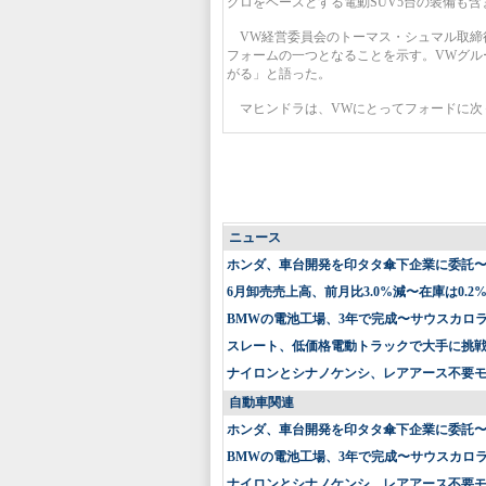
グロをベースとする電動SUV5台の装備も含
VW経営委員会のトーマス・シュマル取締役
フォームの一つとなることを示す。VWグル
がる」と語った。
マヒンドラは、VWにとってフォードに次ぐ
ニュース
ホンダ、車台開発を印タタ傘下企業に委託
6月卸売売上高、前月比3.0%減〜在庫は0.2
BMWの電池工場、3年で完成〜サウスカロ
スレート、低価格電動トラックで大手に挑戦〜
ナイロンとシナノケンシ、レアアース不要
自動車関連
ホンダ、車台開発を印タタ傘下企業に委託
BMWの電池工場、3年で完成〜サウスカロ
ナイロンとシナノケンシ、レアアース不要