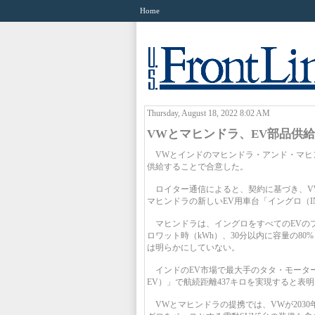
Home
Thursday, August 18, 2022 8:02 AM
VWとマヒンドラ、EV部品供
VWとインドのマヒンドラ・アンド・マヒン
供給することで合意した。
ロイター通信によると、契約に基づき、VW
マヒンドラの新しいEV用車台「イングロ（I
マヒンドラは、イングロをすべてのEVのプ
ロワット時（kWh）、30分以内に容量の8
は明らかにしていない。
インドのEV市場で最大手のタタ・モーターズは
EV）」で航続距離437キロを実現すると表
VWとマヒンドラの提携では、VWが2030