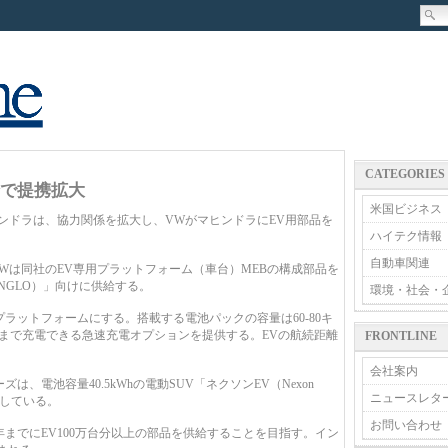
CATEGORIES
給で提携拡大
米国ビジネス
ドラは、協力関係を拡大し、VWがマヒンドラにEV用部品を
ハイテク情報
自動車関連
は同社のEV専用プラットフォーム（車台）MEBの構成部品を
NGLO）」向けに供給する。
環境・社会・
ラットフォームにする。搭載する電池パックの容量は60-80キ
0%まで充電できる急速充電オプションを提供する。EVの航続距離
FRONTLINE
会社案内
、電池容量40.5kWhの電動SUV「ネクソンEV（Nexon
ニュースレタ
明している。
お問い合わせ
年までにEV100万台分以上の部品を供給することを目指す。イン