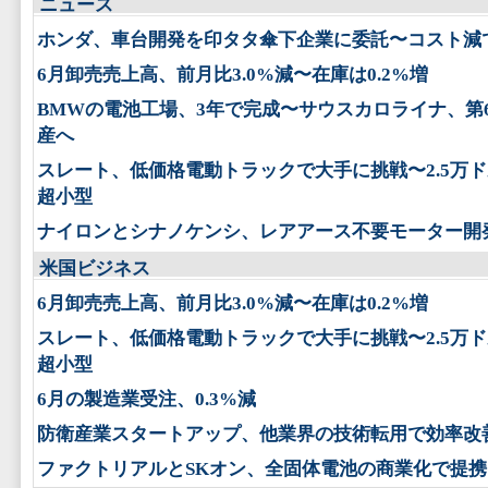
ニュース
ホンダ、車台開発を印タタ傘下企業に委託〜コスト減
6月卸売売上高、前月比3.0%減〜在庫は0.2%増
BMWの電池工場、3年で完成〜サウスカロライナ、第
産へ
スレート、低価格電動トラックで大手に挑戦〜2.5万
超小型
ナイロンとシナノケンシ、レアアース不要モーター開
米国ビジネス
6月卸売売上高、前月比3.0%減〜在庫は0.2%増
スレート、低価格電動トラックで大手に挑戦〜2.5万
超小型
6月の製造業受注、0.3%減
防衛産業スタートアップ、他業界の技術転用で効率改
ファクトリアルとSKオン、全固体電池の商業化で提携