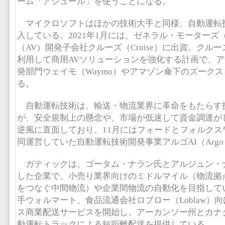
ーム「アジュール」を使うことになる。
マイクロソフトはほかの技術大手と同様、自動運転
入している。2021年1月には、ゼネラル・モーターズ
（AV）開発子会社クルーズ（Cruise）に出資。クル
利用して商用AVソリューションを強化する計画で、ア
発部門ウェイモ（Waymo）やアマゾン傘下のズークス（
る。
自動運転技術は、輸送・物流業界に革命をもたらす
が、安全規制上の懸念や、市場が低迷して資金調達が
逆風に直面しており、11月にはフォードとフォルクス
同運営していた自動運転技術開発事業アルゴAI（Argo
ガティックは、ゴータム・ナラン氏とアルジュン・ナ
した企業で、小売り業界向けのミドルマイル（物流拠
をつなぐ中間物流）や企業間物流の自動化を目指してい
手ウォルマート、食品流通会社ロブロー（Loblaw）
ス商業配送サービスを開始し、アーカンソー州とカナ
動運転トラックによる短距離配送を提供している。