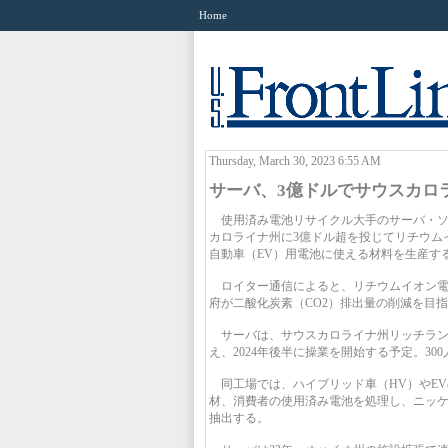
Home
Thursday, March 30, 2023 6:55 AM
サーバ、3億ドルでサウスカロ
使用済み電池リサイクル大手のサーバ・ソリューシ
カロライナ州に3億ドル超を投じてリチウム
自動車（EV）用電池に使える材料を生産す
ロイター通信によると、リチウムイオン電
府が二酸化炭素（CO2）排出量の削減を目
サーバは、サウスカロライナ州リッチランド
え、2024年後半に操業を開始する予定。3
同工場では、ハイブリッド車（HV）やE
材、消費者の使用済み電池を処理し、ニッ
抽出する。