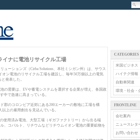
CATEGORIES
ライナに電池リサイクル工場
米国ビジネス
ョンズ（Cirba Solutions、本社ミシガン州）は、サウス
ハイテク情報
イオン電池のリサイクル工場を建設し、毎年50万個以上の電気
ると発表した。
自動車関連
池の需要は、EVや蓄電システムを選択する企業が増え、各国政
環境・社会・
指す中で急速に高まっている。
郡のコロンビア近郊にある200エーカーの敷地に工場を構
FRONTLINE
00人以上の雇用創出を見込んでいる。
会社案内
Vの使用済み電池、大型工場（ギガファクトリー）から出る端
ニュースレタ
ケル、コバルト、リチウムなどリチウムイオン電池の重要鉱物を
お問い合わせ