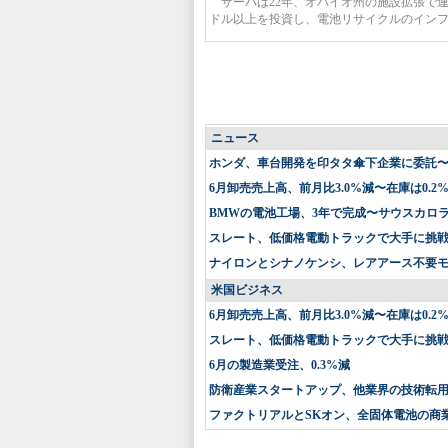
サーバは22年、オハイオ州の施設拡張で連邦
ドル以上を投資し、電池リサイクルのイン
ニュース
ホンダ、車台開発を印タタ傘下企業に委託
6月卸売売上高、前月比3.0%減〜在庫は0.2
BMWの電池工場、3年で完成〜サウスカロ
スレート、低価格電動トラックで大手に挑戦〜
ナイロンとシナノケンシ、レアアース不要
米国ビジネス
6月卸売売上高、前月比3.0%減〜在庫は0.2
スレート、低価格電動トラックで大手に挑戦〜
6月の製造業受注、0.3%減
防衛産業スタートアップ、他業界の技術転
ファクトリアルとSKオン、全固体電池の商