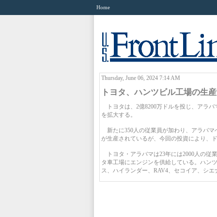
Home
Thursday, June 06, 2024 7:14 AM
トヨタ、ハンツビル工場の生産
トヨタは、2億8200万ドルを投じ、アラ
を拡大する。
新たに350人の従業員が加わり、アラバマ
が生産されているが、今回の投資により、
トヨタ・アラバマは23年には2000人の従
タ車工場にエンジンを供給している。ハン
ス、ハイランダー、RAV4、セコイア、シ