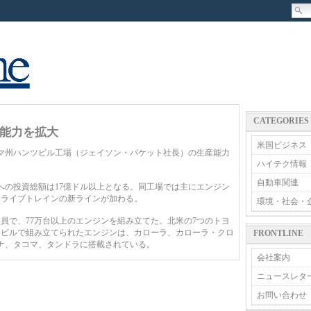
CATEGORIES
能力を拡大
米国ビジネス
バマ州ハンツビル工場（ジェイソン・パケット社長）の生産能力
ハイテク情報
自動車関連
への投資総額は17億ドル以上となる。同工場では主にエンジン
ドライブトレインの新ラインが加わる。
環境・社会・
業員で、77万台以上のエンジンを組み立てた。北米の7つのトヨ
ツビルで組み立てられたエンジンは、カローラ、カローラ・クロ
FRONTLINE
エナ、タコマ、タンドラに搭載されている。
会社案内
ニュースレタ
お問い合わせ