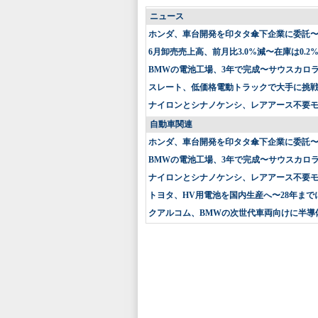
ニュース
ホンダ、車台開発を印タタ傘下企業に委託
6月卸売売上高、前月比3.0%減〜在庫は0.2
BMWの電池工場、3年で完成〜サウスカロ
スレート、低価格電動トラックで大手に挑戦〜
ナイロンとシナノケンシ、レアアース不要
自動車関連
ホンダ、車台開発を印タタ傘下企業に委託
BMWの電池工場、3年で完成〜サウスカロ
ナイロンとシナノケンシ、レアアース不要
トヨタ、HV用電池を国内生産へ〜28年まで
クアルコム、BMWの次世代車両向けに半導