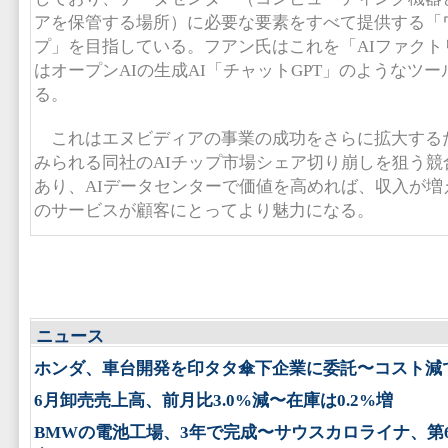
アを保管する場所）に必要な要素をすべて提供する「
プ」を目指している。フアン氏はこれを「AIファクト
はオープンAIの生成AI「チャットGPT」のようなツ
る。
これはエヌビディアの事業の成功をさらに拡大するだ
みられる同社のAIチップ市場シェア切り崩しを狙う競
あり、AIデータセンターで価値を高めれば、収入が増
のサービスが顧客にとってより魅力になる。
ニュース
ホンダ、車台開発を印タタ傘下企業に委託〜コスト減
6月卸売売上高、前月比3.0%減〜在庫は0.2%増
BMWの電池工場、3年で完成〜サウスカロライナ、第