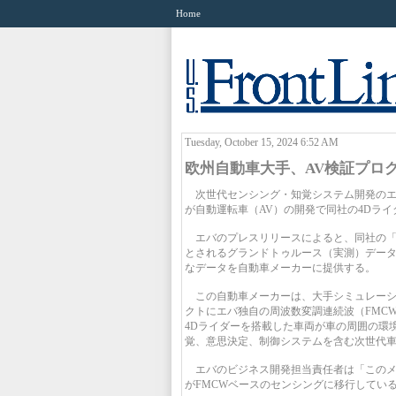
Home
Tuesday, October 15, 2024 6:52 AM
欧州自動車大手、AV検証プロ
次世代センシング・知覚システム開発のエバ
が自動運転車（AV）の開発で同社の4Dラ
エバのプレスリリースによると、同社の「Ae
とされるグランドトゥルース（実測）デー
なデータを自動車メーカーに提供する。
この自動車メーカーは、大手シミュレーシ
クトにエバ独自の周波数変調連続波（FMC
4Dライダーを搭載した車両が車の周囲の環
覚、意思決定、制御システムを含む次世代
エバのビジネス開発担当責任者は「このメ
がFMCWベースのセンシングに移行してい