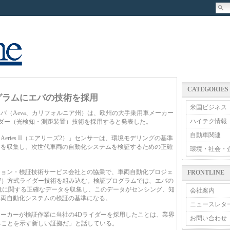
CATEGORIES
グラムにエバの技術を採用
米国ビジネス
（Aeva、カリフォルニア州）は、欧州の大手乗用車メーカー
ハイテク情報
イダー（光検知・測距装置）技術を採用すると発表した。
自動車関連
ries II（エアリーズ2）」センサーは、環境モデリングの基準
タを収集し、次世代車両の自動化システムを検証するための正確
環境・社会・
ョン・検証技術サービス会社との協業で、車両自動化プロジェ
FRONTLINE
W）方式ライダー技術を組み込む。検証プログラムでは、エバの
境に関する正確なデータを収集し、このデータがセンシング、知
会社案内
車両自動化システムの検証の基準になる。
ニュースレタ
ーカーが検証作業に当社の4Dライダーを採用したことは、業界
お問い合わせ
ることを示す新しい証拠だ」と話している。