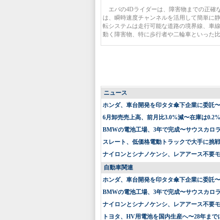
エバの4Dライダーは、障害物までの正確
は、瞬時速度チャンネルを活用して簡単に
転システムは走行可能な道路の境界線、車
動く障害物、特に歩行者や二輪車といった
ニュース
ホンダ、車台開発を印タタ傘下企業に委託
6月卸売売上高、前月比3.0%減〜在庫は0.2
BMWの電池工場、3年で完成〜サウスカロ
スレート、低価格電動トラックで大手に挑戦〜
ナイロンとシナノケンシ、レアアース不要
自動車関連
ホンダ、車台開発を印タタ傘下企業に委託
BMWの電池工場、3年で完成〜サウスカロ
ナイロンとシナノケンシ、レアアース不要
トヨタ、HV用電池を国内生産へ〜28年まで