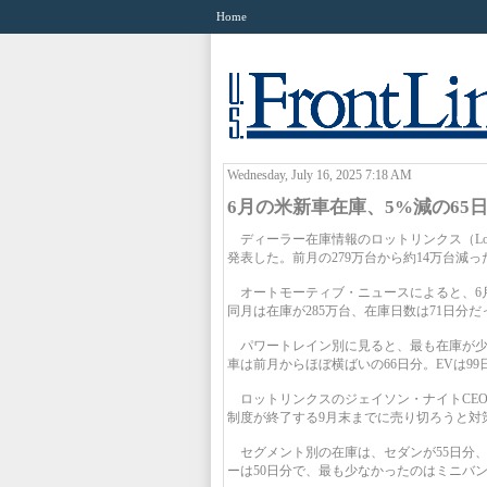
Home
Wednesday, July 16, 2025 7:18 AM
6月の米新車在庫、5%減の65
ディーラー在庫情報のロットリンクス（Lotl
発表した。前月の279万台から約14万台減っ
オートモーティブ・ニュースによると、6月
同月は在庫が285万台、在庫日数は71日分だ
パワートレイン別に見ると、最も在庫が少な
車は前月からほぼ横ばいの66日分。EVは9
ロットリンクスのジェイソン・ナイトCEO
制度が終了する9月末までに売り切ろうと対
セグメント別の在庫は、セダンが55日分、S
ーは50日分で、最も少なかったのはミニバン