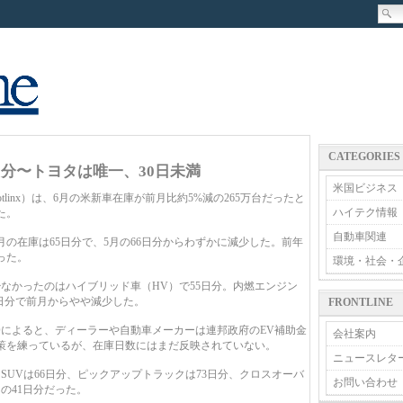
CATEGORIES
日分〜トヨタは唯一、30日未満
米国ビジネス
inx）は、6月の米新車在庫が前月比約5%減の265万台だったと
ハイテク情報
た。
自動車関連
の在庫は65日分で、5月の66日分からわずかに減少した。前年
った。
環境・社会・
かったのはハイブリッド車（HV）で55日分。内燃エンジン
9日分で前月からやや減少した。
FRONTLINE
によると、ディーラーや自動車メーカーは連邦政府のEV補助金
会社案内
策を練っているが、在庫日数にはまだ反映されていない。
ニュースレタ
UVは66日分、ピックアップトラックは73日分、クロスオーバ
お問い合わせ
の41日分だった。