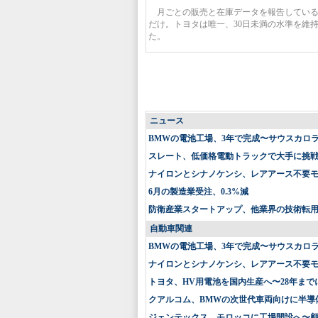
月ごとの販売と在庫データを報告している
だけ。トヨタは唯一、30日未満の水準を維持
た。
ニュース
BMWの電池工場、3年で完成〜サウスカロ
スレート、低価格電動トラックで大手に挑戦〜
ナイロンとシナノケンシ、レアアース不要
6月の製造業受注、0.3%減
防衛産業スタートアップ、他業界の技術転
自動車関連
BMWの電池工場、3年で完成〜サウスカロ
ナイロンとシナノケンシ、レアアース不要
トヨタ、HV用電池を国内生産へ〜28年まで
クアルコム、BMWの次世代車両向けに半導
ジェンテックス、モロッコに工場開設へ〜