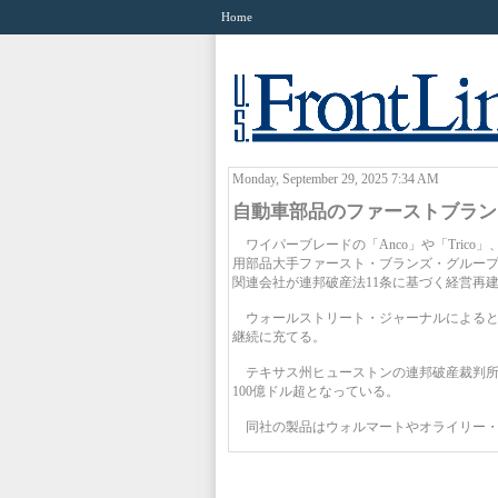
Home
Monday, September 29, 2025 7:34 AM
自動車部品のファーストブラン
ワイパーブレードの「Anco」や「Trico
用部品大手ファースト・ブランズ・グループ
関連会社が連邦破産法11条に基づく経営再
ウォールストリート・ジャーナルによると
継続に充てる。
テキサス州ヒューストンの連邦破産裁判所
100億ドル超となっている。
同社の製品はウォルマートやオライリー・