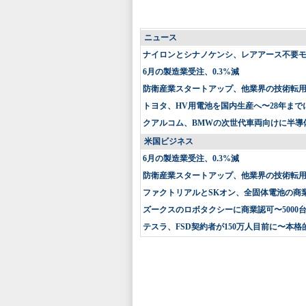
ニュース
ナイロンとシナノケンシ、レアアース不要
6月の製造業受注、0.3%減
防衛産業スタートアップ、他業界の技術転
トヨタ、HV用電池を国内生産へ〜28年まで
クアルコム、BMWの次世代車両向けに半導
米国ビジネス
6月の製造業受注、0.3%減
防衛産業スタートアップ、他業界の技術転
ファクトリアルとSKオン、全固体電池の商
ズークスのロボタクシーに商業認可〜5000
テスラ、FSD契約者が150万人目前に〜本