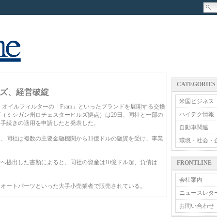
CATEGORIES
ズ、経営破綻
米国ビジネス
」、オイルフィルターの「Fram」といったブランドを展開する交換
ハイテク情報
（ミシガン州ロチェスターヒルズ拠点）は29日、同社と一部の
建手続きの適用を申請したと発表した。
自動車関連
、同社は複数の主要金融機関から11億ドルの融資を受け、事業
環境・社会・
へ提出した書類によると、同社の資産は10億ドル超、負債は
FRONTLINE
会社案内
オートパーツといった大手小売業者で販売されている。
ニュースレタ
お問い合わせ