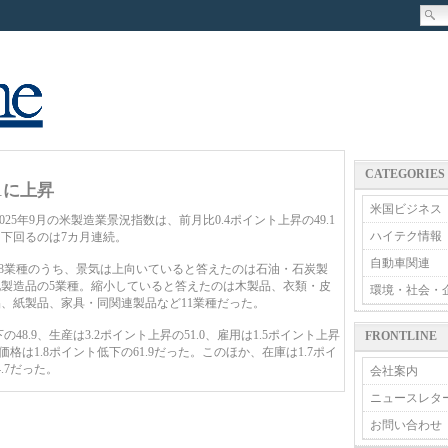
CATEGORIES
1に上昇
米国ビジネス
25年9月の米製造業景況指数は、前月比0.4ポイント上昇の49.1
ハイテク情報
を下回るのは7カ月連続。
自動車関連
8業種のうち、景気は上向いていると答えたのは石油・石炭製
製造品の5業種。縮小していると答えたのは木製品、衣類・皮
環境・社会・
、紙製品、家具・同関連製品など11業種だった。
8.9、生産は3.2ポイント上昇の51.0、雇用は1.5ポイント上昇
FRONTLINE
6、価格は1.8ポイント低下の61.9だった。このほか、在庫は1.7ポイ
4.7だった。
会社案内
ニュースレタ
お問い合わせ