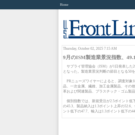
Home
Thursday, October 02, 2025 7:15 AM
9月のISM製造業景況指数、49.
サプライ管理協会（ISM）が1日発表した20
となった。製造業景況判断の節目となる50
PRニューズワイヤーによると、調査対象1
品、一次金属、繊維、加工金属製品、その他
革および関連製品、プラスチック・ゴム製品
個別指数では、新規受注が2.5ポイント低下の4
の45.3、製品納入は1.3ポイント上昇の52.
ント低下の47.7、輸入は1.3ポイント低下の4