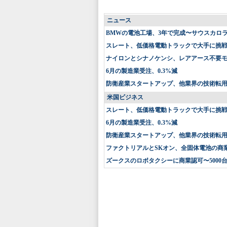
ニュース
BMWの電池工場、3年で完成〜サウスカロ
スレート、低価格電動トラックで大手に挑戦〜
ナイロンとシナノケンシ、レアアース不要
6月の製造業受注、0.3%減
防衛産業スタートアップ、他業界の技術転
米国ビジネス
スレート、低価格電動トラックで大手に挑戦〜
6月の製造業受注、0.3%減
防衛産業スタートアップ、他業界の技術転
ファクトリアルとSKオン、全固体電池の商
ズークスのロボタクシーに商業認可〜5000