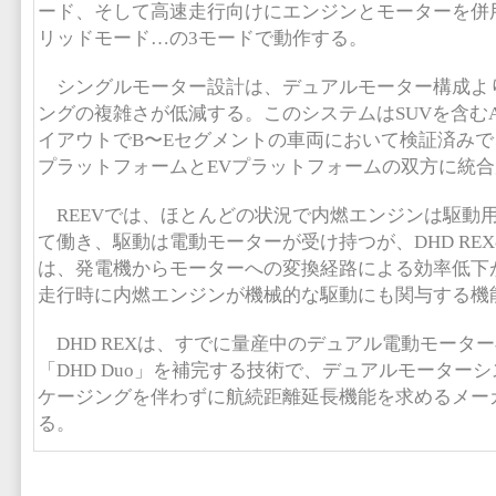
ード、そして高速走行向けにエンジンとモーターを併
リッドモード…の3モードで動作する。
シングルモーター設計は、デュアルモーター構成よ
ングの複雑さが低減する。このシステムはSUVを含む
イアウトでB〜Eセグメントの車両において検証済み
プラットフォームとEVプラットフォームの双方に統
REEVでは、ほとんどの状況で内燃エンジンは駆動
て働き、駆動は電動モーターが受け持つが、DHD RE
は、発電機からモーターへの変換経路による効率低下
走行時に内燃エンジンが機械的な駆動にも関与する機
DHD REXは、すでに量産中のデュアル電動モータ
「DHD Duo」を補完する技術で、デュアルモーター
ケージングを伴わずに航続距離延長機能を求めるメー
る。