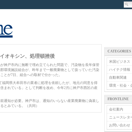
CATEGORIES
イオキシン、処理頓挫後
米国ビジネス
が神戸市内に無断で埋め立てられた問題で、汚染物を長年保管
ハイテク情報
能郡環境施設組合が、昨年まで一般廃棄物として扱っていた汚染
ことが7日、組合への取材で分かった。
自動車関連
て福岡県大牟田市の業者に処理を依頼したが、地元の同意を得
環境・社会・
含まれている」として判断を改め、今年2月に神戸市西区の産
FRONTLINE
前通知が必要。神戸市は、通知のいらない産業廃棄物に偽装し
するとみている。（共同）
会社案内
ニュースレタ
お問い合わせ