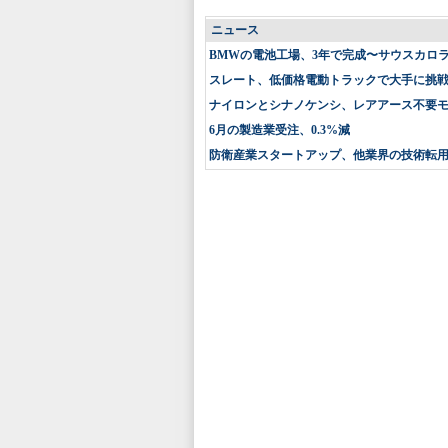
ニュース
BMWの電池工場、3年で完成〜サウスカロ
スレート、低価格電動トラックで大手に挑戦〜
ナイロンとシナノケンシ、レアアース不要
6月の製造業受注、0.3%減
防衛産業スタートアップ、他業界の技術転