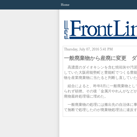
Home
Thursday, July 07, 2016 5:41 PM
一般廃棄物から産廃に変更 ダ
高濃度のダイオキシンを含む焼却灰や汚泥
していた大阪府能勢町と豊能町でつくる豊
物を産業廃棄物に当たると判断し直していた
組合によると、昨年8月に一般廃棄物とし
られず頓挫。その後「金属片やれんがなどが
廃物最終処理場に埋めた。
一般廃棄物の処理には搬出先の自治体に事
て無断で処理したのが廃棄物処理法に違反