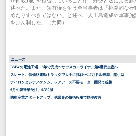
が仲裁判断を拒否していることが「外交と法による解
述べた。また、領有権を争う全当事者は「挑発的な行
めたりすべきではない」と述べ、人工島造成や軍事施
をけん制した。（共同）
ニュース
BMWの電池工場、3年で完成〜サウスカロライナ、第6世代生産へ
スレート、低価格電動トラックで大手に挑戦〜2.5万ドル未満、超小型
ナイロンとシナノケンシ、レアアース不要モーター開発で提携
6月の製造業受注、0.3%減
防衛産業スタートアップ、他業界の技術転用で効率改善