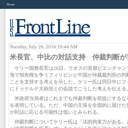
Home
Tuesday, July 26, 2016 10:44 AM
米長官、中比の対話支持 仲裁判断が
ケリー国務長官は26日、ラオスの首都ビエンチャン
海で領有権を争うフィリピンと中国が仲裁裁判所の判
ことを支持する考えを示した。ケリー氏は同日中にフィ
にドゥテルテ大統領との会談でこうした考えを伝える
米政府当局者はこれまでも仲裁判断を前提にするな
を表明している。ただ、中国の主張を全面的に退けた
が対話に応じる可能性は低いとみられる。
仲裁判断についてケリー氏は「法的拘束力がある」