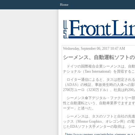
Home
Wednesday, September 06, 2017 10:47 AM
シーメンス、自動運転ソフトの
ドイツの国際複合企業シーメンスは、自動
ナショナル（Tass International）
ロイター通信によると、タスは想定される
（ADAS）の検証、事故発生時の人体への
2700万ユーロ（3230万ドル）、社員は約200
シーメンス傘下デジタル・ファクトリー部
性と自動運転という、自動車業界でますます
ーダー」と述べた。
シーメンスは、タスのソフトと自社の先進シ
ックス（Mentor Graphics、オレゴン
じたEDAソフト大手メンターの取得は、シ
【
http://www.reuters.com/article/us-siemens-