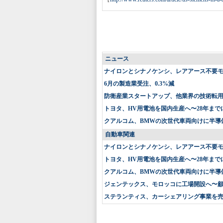
ニュース
ナイロンとシナノケンシ、レアアース不要
6月の製造業受注、0.3%減
防衛産業スタートアップ、他業界の技術転
トヨタ、HV用電池を国内生産へ〜28年まで
クアルコム、BMWの次世代車両向けに半導
自動車関連
ナイロンとシナノケンシ、レアアース不要
トヨタ、HV用電池を国内生産へ〜28年まで
クアルコム、BMWの次世代車両向けに半導
ジェンテックス、モロッコに工場開設へ〜
ステランティス、カーシェアリング事業を