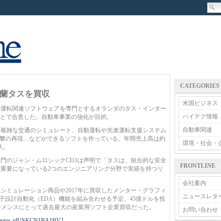
CATEGORIES
蘭タスを買収
米国ビジネス
運転関連ソフトウェアを専門とするオランダのタス・インター
ハイテク情報
を買収することで合意した。自動車事業の強化が目的。
自動車関連
複雑な交通のシミュレート、自動運転や先進運転支援システム
影響の再現…などができるソフトを作っている。年間売上高は約
環境・社会・
人。
門のジャン・ムロシックCEOは声明で「タスは、統合的な安全
FRONTLINE
重要になっている2つのエンジニアリング分野で実績を持つリ
会社案内
ミュレーション商品や2017年に買収したメンター・グラフィ
ニュースレタ
州）の電子設計自動化（EDA）機能を組み合わせる予定。45億ドルを投
ーメンスにとって過去最大の産業用ソフト企業買収だった。
お問い合わせ
m-a-autos-idUSKCN1BA1BV
】