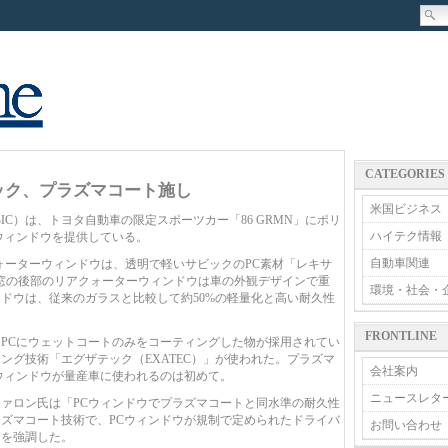
CATEGORIES
ビック、プラズマコート施し
米国ビジネス
C）は、トヨタ自動車の限定スポーツカー「86 GRMN」にポリ
ハイテク情報
ウィンドウを提供している。
自動車関連
クォーターウィンドウは、透明で軽いサビックのPC素材「レキサ
の窓の後部のリアクォーターウィンドウは車の外観デザインで重
環境・社会・
ドウは、従来のガラスと比較して約50%の軽量化と高い耐久性
FRONTLINE
PCにウェットコートのみをコーティングした物が採用されてい
ング技術「エグザテック（EXATEC）」が使われた。プラズマ
会社案内
ウィンドウが量産車に使われるのは初めて。
ニュースレタ
ァロン氏は「PCウィンドウでプラズマコートと同水準の耐久性
ズマコート技術で、PCウィンドウが規制で定められたドライバ
お問い合わせ
とを強調した。