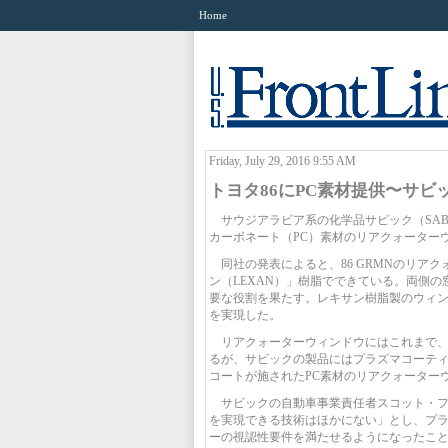
Home
Friday, July 29, 2016 9:55 AM
トヨタ86にPC素材提供〜サ
サウジアラビア系の化学品サビック（SABI
カーボネート（PC）素材のリアクォーター
同社の発表によると、86 GRMNのリア
ン（LEXAN）」樹脂でできている。両側
要な役割を果たす。レキサン樹脂製のウィン
を実現した。
リアクォーターウィンドウにはこれまで、
るが、サビックの製品にはプラズマコーティ
コートが施されたPC素材のリアクォーター
サビックの自動車事業責任者スコット・フ
を実現できる技術はほかにない」とし、プラ
ーの視認性要件を満たせるようになったこ