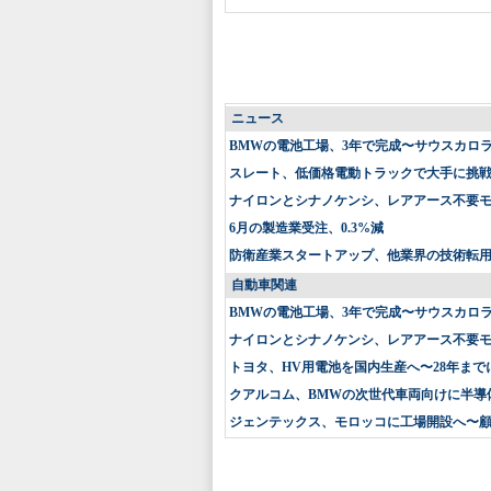
ニュース
BMWの電池工場、3年で完成〜サウスカロ
スレート、低価格電動トラックで大手に挑戦〜
ナイロンとシナノケンシ、レアアース不要
6月の製造業受注、0.3%減
防衛産業スタートアップ、他業界の技術転
自動車関連
BMWの電池工場、3年で完成〜サウスカロ
ナイロンとシナノケンシ、レアアース不要
トヨタ、HV用電池を国内生産へ〜28年まで
クアルコム、BMWの次世代車両向けに半導
ジェンテックス、モロッコに工場開設へ〜