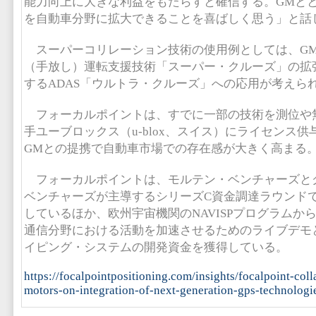
能力向上に大きな利益をもたらすと確信する。GMと
を自動車分野に拡大できることを喜ばしく思う」と話
スーパーコリレーション技術の使用例としては、G
（手放し）運転支援技術「スーパー・クルーズ」の拡
するADAS「ウルトラ・クルーズ」への応用が考えら
フォーカルポイントは、すでに一部の技術を測位や
手ユーブロックス（u-blox、スイス）にライセンス
GMとの提携で自動車市場での存在感が大きく高まる
フォーカルポイントは、モルテン・ベンチャーズと
ベンチャーズが主導するシリーズC資金調達ラウンドで
しているほか、欧州宇宙機関のNAVISPプログラムか
通信分野における活動を加速させるためのライブデモ
イピング・システムの開発資金を獲得している。
https://focalpointpositioning.com/insights/focalpoint-col
motors-on-integration-of-next-generation-gps-technologi