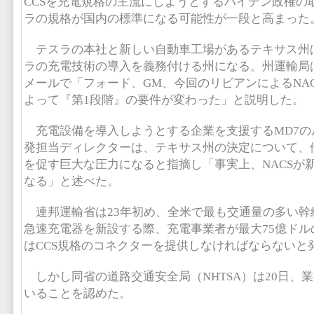
CCSを充電規格の主流にしようとするバイデン政権の
ラの規格が国内の標準になる可能性が一段と高まった
テスラの本社と新しい自動車工場があるテキサス州
ラの充電技術の導入を義務付ける州になる。州運輸局
メールで「フォード、GM、今回のリビアンによるNA
よって『第1段階』の要件が変わった」と説明した。
充電設備を導入しようとする企業を支援するMD7の
発担当ディレクターは、テキサス州の決定について、他
を促す巨大な圧力になると指摘し「事実上、NACSが
なる」と述べた。
連邦運輸省は23年初め、全米で最も交通量の多い幹線
急速充電器を新設する際、充電事業者が最大75億ドル
はCCS規格のコネクターを提供しなければならないと
しかし同省の道路交通安全局（NHTSA）は20日、
いることを認めた。