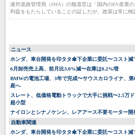
連邦道路管理局（FHA）の報道官は「国内のEV産業
利益をもたらしていることの証しだが、政策は常に検
ニュース
ホンダ、車台開発を印タタ傘下企業に委託〜コスト減
6月卸売売上高、前月比3.0%減〜在庫は0.2%増
BMWの電池工場、3年で完成〜サウスカロライナ、第
産へ
スレート、低価格電動トラックで大手に挑戦〜2.5万
超小型
ナイロンとシナノケンシ、レアアース不要モーター開
自動車関連
ホンダ、車台開発を印タタ傘下企業に委託〜コスト減