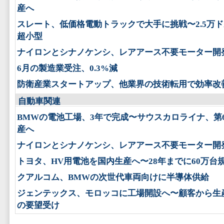
産へ
スレート、低価格電動トラックで大手に挑戦〜2.5万
超小型
ナイロンとシナノケンシ、レアアース不要モーター開
6月の製造業受注、0.3%減
防衛産業スタートアップ、他業界の技術転用で効率改
自動車関連
BMWの電池工場、3年で完成〜サウスカロライナ、第
産へ
ナイロンとシナノケンシ、レアアース不要モーター開
トヨタ、HV用電池を国内生産へ〜28年までに60万台
クアルコム、BMWの次世代車両向けに半導体供給
ジェンテックス、モロッコに工場開設へ〜顧客から生
の要望受け