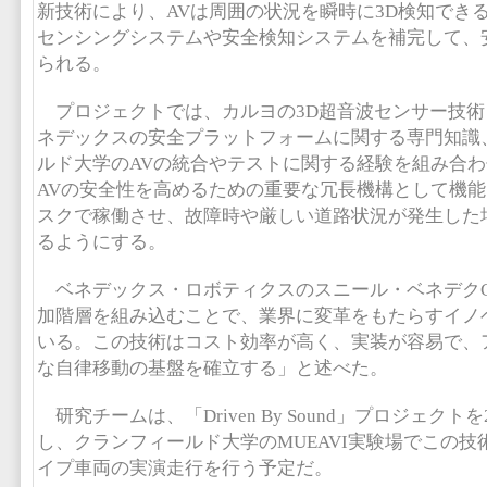
新技術により、AVは周囲の状況を瞬時に3D検知でき
センシングシステムや安全検知システムを補完して、
られる。
プロジェクトでは、カルヨの3D超音波センサー技術「Cal
ネデックスの安全プラットフォームに関する専門知識
ルド大学のAVの統合やテストに関する経験を組み合
AVの安全性を高めるための重要な冗長機構として機
スクで稼働させ、故障時や厳しい道路状況が発生した
るようにする。
ベネデックス・ロボティクスのスニール・ベネデクC
加階層を組み込むことで、業界に変革をもたらすイノ
いる。この技術はコスト効率が高く、実装が容易で、
な自律移動の基盤を確立する」と述べた。
研究チームは、「Driven By Sound」プロジェクト
し、クランフィールド大学のMUEAVI実験場でこの
イプ車両の実演走行を行う予定だ。